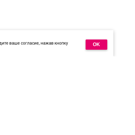
ите ваше согласие, нажав кнопку
OK
иалы, опубликованные на сайте, защищены в
18
+
пользование текстовых, фото, аудио и
1.