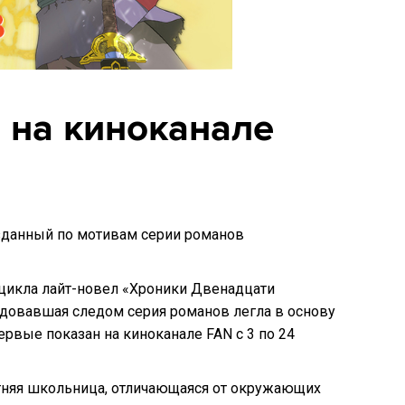
 на киноканале
озданный по мотивам серии романов
 цикла лайт-новел «Хроники Двенадцати
довавшая следом серия романов легла в основу
рвые показан на киноканале FAN с 3 по 24
тняя школьница, отличающаяся от окружающих