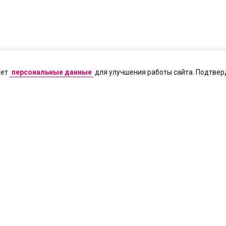
ает
персональные данные
для улучшения работы сайта. Подтверд
егистрации СМИ Эл № ФС77-71591 от 13.11.2017. Все права на любые матер
народным законодательством об интеллектуальной собственности. Любое ис
согласия правообладателя (АО «ЦТВ»). Для лиц старше 18 лет.
 Телевидение» / АО «ЦТВ»
осква, Ленинградский пр-т, 37 А, корп. 4, этаж 10, помещение XXII, комната 
щений —
dtr@digitalrussia.tv
Цифровое Телевидение» в отношении обработки персональных данных