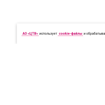
АО «ЦТВ»
использует
cookie-файлы
и обрабатыв
© 2026 АО «ЦТВ». Свидетельство о р
соответствии с российским и между
видеоматериалов возможно только с 
Акционерное общество «Цифровое
Адрес места нахождения: 125167, г. М
Адрес электронной почты для обра
Политика Акционерного общества «