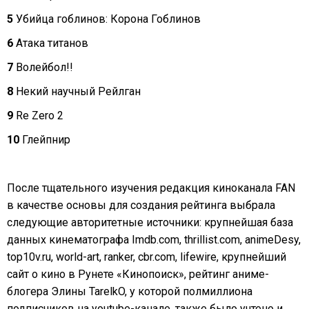
5
Убийца гоблинов: Корона Гоблинов
6
Атака титанов
7
Волейбол!!
8
Некий научный Рейлган
9
Re Zero 2
10
Глейпнир
После тщательного изучения редакция киноканала FAN
в качестве основы для создания рейтинга выбрала
следующие авторитетные источники: крупнейшая база
данных кинематографа Imdb.com, thrillist.com, animeDesy,
top10v.ru, world-art, ranker, cbr.com, lifewire, крупнейший
сайт о кино в Рунете «Кинопоиск», рейтинг аниме-
блогера Элины TarelkO, у которой полмиллиона
подписчиков на youtube-канале, также было учтено и