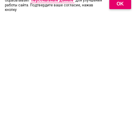
обрабатывает
персональные данные
для улучшения
OK
работы сайта. Подтвердите ваше согласие, нажав
кнопку
18
+
© 2026 АО «ЦТВ». Свидетельство о регистрации СМИ Эл № ФС77-
71591 от 13.11.2017. Все права на любые материалы,