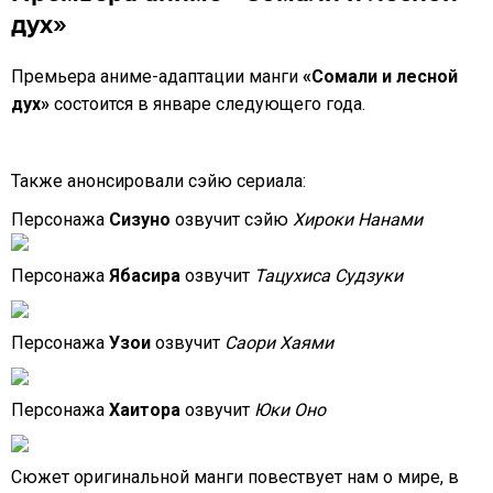
дух»
Премьера аниме-адаптации манги
«Сомали и лесной
дух»
состоится в январе следующего года.
Также анонсировали сэйю сериала:
Персонажа
Сизуно
озвучит сэйю
Хироки Нанами
Персонажа
Ябасира
озвучит
Тацухиса Судзуки
Персонажа
Узои
озвучит
Саори Хаями
Персонажа
Хаитора
озвучит
Юки Оно
Сюжет оригинальной манги повествует нам о мире, в