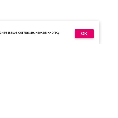
ите ваше согласие, нажав кнопку
OK
иалы, опубликованные на сайте, защищены в
18
+
пользование текстовых, фото, аудио и
1.