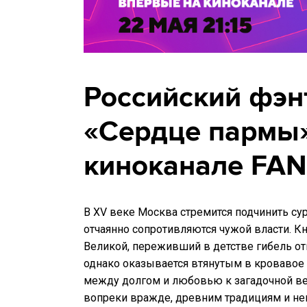
Российский фэн
«Сердце пармы
киноканале FAN
В XV веке Москва стремится подчинить су
отчаянно сопротивляются чужой власти. К
Великой, переживший в детстве гибель отц
однако оказывается втянутым в кровавое 
между долгом и любовью к загадочной ве
вопреки вражде, древним традициям и н