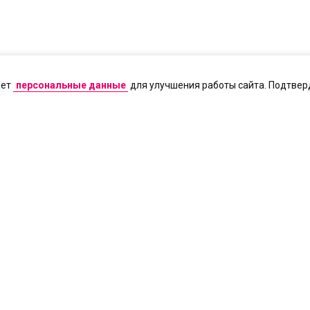
ает
персональные данные
для улучшения работы сайта. Подтверд
егистрации СМИ Эл № ФС77-71591 от 13.11.2017. Все права на любые матер
народным законодательством об интеллектуальной собственности. Любое ис
согласия правообладателя (АО «ЦТВ»). Для лиц старше 18 лет.
 Телевидение» / АО «ЦТВ»
осква, Ленинградский пр-т, 37 А, корп. 4, этаж 10, помещение XXII, комната 
щений —
dtr@digitalrussia.tv
Цифровое Телевидение» в отношении обработки персональных данных