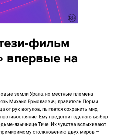
тези-фильм
» впервые на
ровые земли Урала, но местные племена
нязь Михаил Ермолаевич, правитель Перми
а от рук вогулов, пытается сохранить мир,
противостояние. Ему предстоит сделать выбор
дьме-язычнице Тиче. Их чувства вспыхивают
епримиримому столкновению двух миров —