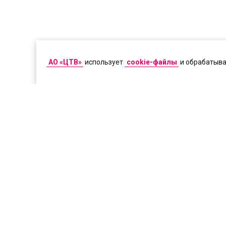
АО «ЦТВ»
использует
cookie-файлы
и обрабатыв
© 2026 АО «ЦТВ». Свидетельство о р
соответствии с российским и между
видеоматериалов возможно только с 
Акционерное общество «Цифровое
Адрес места нахождения: 125167, г. М
Адрес электронной почты для обра
Политика Акционерного общества «