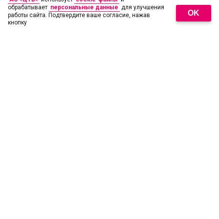
обрабатывает
персональные данные
для улучшения
OK
работы сайта. Подтвердите ваше согласие, нажав
кнопку
18
+
© 2026 АО «ЦТВ». Свидетельство о регистрации СМИ Эл № ФС77-
71591 от 13.11.2017. Все права на любые материалы,