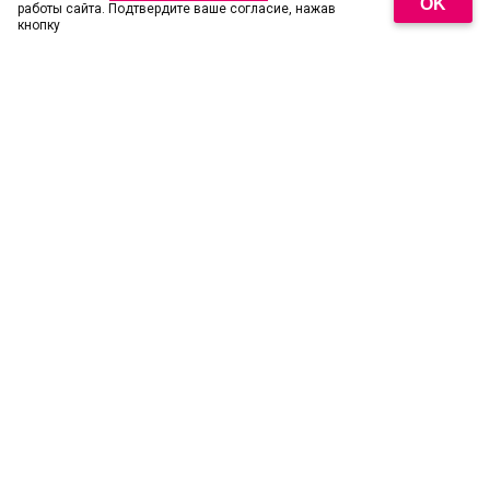
OK
работы сайта. Подтвердите ваше согласие, нажав
кнопку
18
+
© 2026 АО «ЦТВ». Свидетельство о регистрации СМИ Эл № ФС77-
71591 от 13.11.2017. Все права на любые материалы,
опубликованные на сайте, защищены в соответствии с российским и