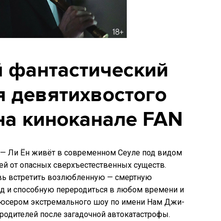
 фантастический
я девятихвостого
на киноканале FAN
 — Ли Ён живёт в современном Сеуле под видом
й от опасных сверхъестественных существ.
овь встретить возлюбленную — смертную
д и способную переродиться в любом времени и
родюсером экстремального шоу по имени Нам Джи-
 родителей после загадочной автокатастрофы.